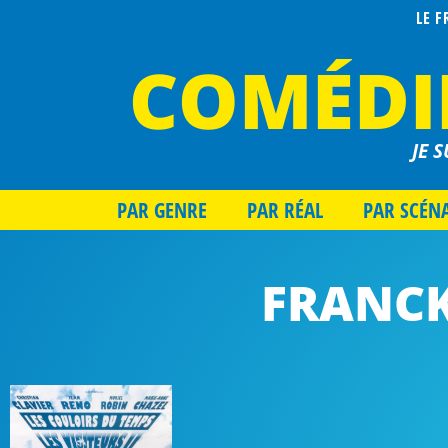
LE 
COMÉDI
JE S
PAR GENRE
PAR RÉAL
PAR SCÉN
FRANCK