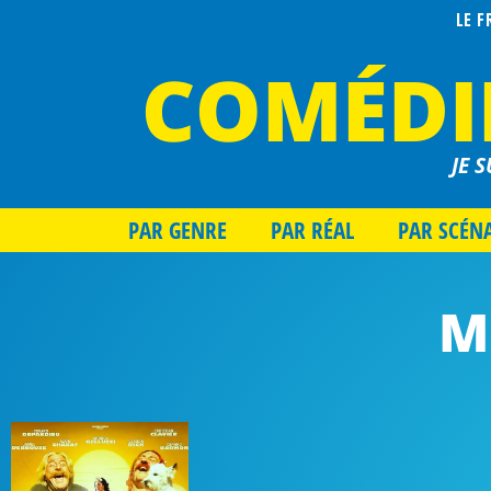
LE 
COMÉDI
JE S
PAR GENRE
PAR RÉAL
PAR SCÉN
M