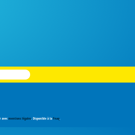
er avec
mentions légales
. Disponible à la
Fnaq
.