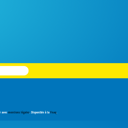
er avec
mentions légales
. Disponible à la
Fnaq
.