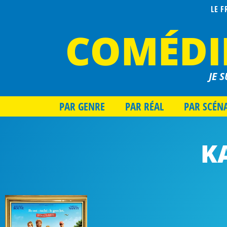
LE 
COMÉDI
JE S
PAR GENRE
PAR RÉAL
PAR SCÉN
K