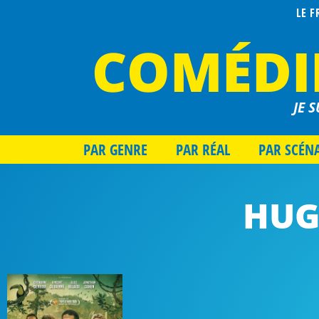
LE 
COMÉDI
JE S
PAR GENRE
PAR RÉAL
PAR SCÉN
HUG