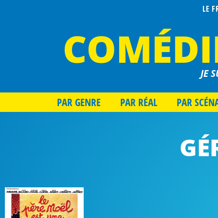
LE 
COMÉDI
JE S
PAR GENRE
PAR RÉAL
PAR SCÉN
GÉ