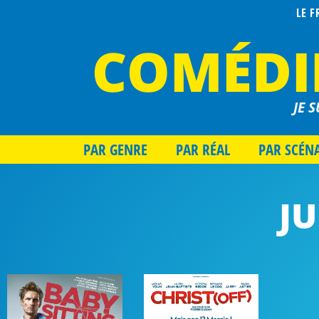
LE 
COMÉDI
JE S
PAR GENRE
PAR RÉAL
PAR SCÉN
JU