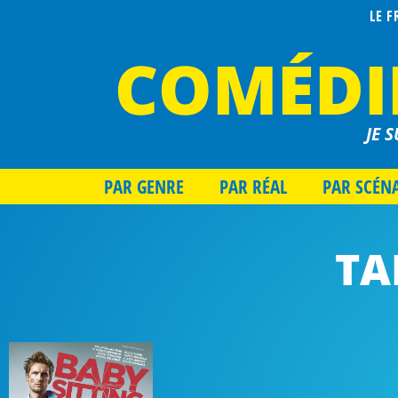
LE 
COMÉDI
JE S
PAR GENRE
PAR RÉAL
PAR SCÉN
TA