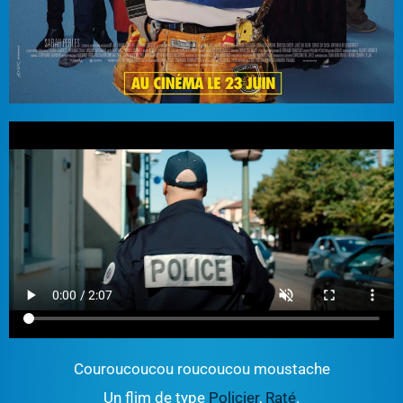
Couroucoucou roucoucou moustache
Un flim de type
Policier
,
Raté
.